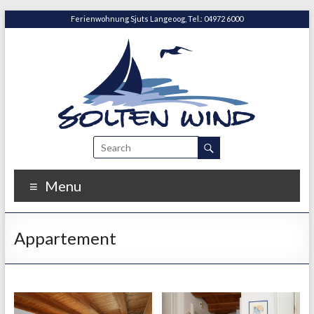
Ferienwohnung Sjuts Langeoog, Tel.: 04972 6000
Menu
Ap­par­te­ment