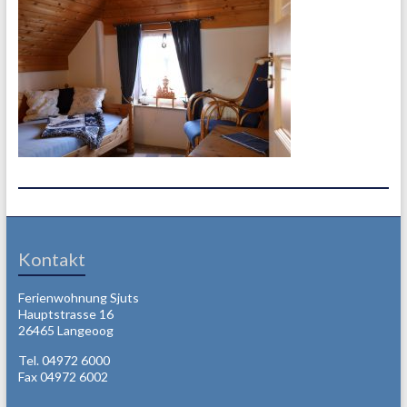
Kontakt
Ferienwohnung Sjuts
Hauptstrasse 16
26465 Langeoog
Tel. 04972 6000
Fax 04972 6002