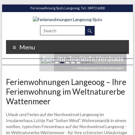
Ferienwohnung Sjuts Langeoog, Tel.: 04972 6000
Menu
Ferienhaus Sjuts Veranda
Ihr Traumferienhaus
1
2
3
4
5
Ferienwohnungen im Insulanerhaus
Allergenarme Ferienwohnungen
Ferienwohnungen Langeoog – Ihre
Ferienwohnung im Weltnaturerbe
Wattenmeer
Urlaub und Ferien auf der Nordseeinsel Langeoog im
Insulanerhaus Lüttje Pad "Solten Wind". Wohnromantik in einem
weißen, typischen Friesenhaus auf der Nordseeinsel Langeoog -
im Weltnaturerbe Wattenmeer - für Ihre schönsten Urlaubstage