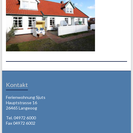
Kontakt
Ferienwohnung Sjuts
Hauptstrasse 16
26465 Langeoog
Tel. 04972 6000
Fax 04972 6002